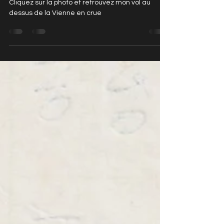
Cliquez sur la photo et retrouvez mon vol au
dessus de la Vienne en crue